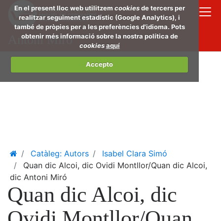
Salta
En el present lloc web utilitzem
cookies
de tercers per
al
realitzar seguiment estadístic (Google Analytics), i
també de pròpies per a les preferències d'idioma. Pots
conti
obtenir més informació sobre la nostra política de
Antoni Miró
de
cookies
aquí
la
pàgin
Accepto
princi
Home
Catàleg: Autors
Isabel Clara Simó
Quan dic Alcoi, dic Ovidi Montllor/Quan dic Alcoi,
dic Antoni Miró
Quan dic Alcoi, dic
Ovidi Montllor/Quan