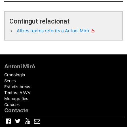
Contingut relacionat
Altres textos referits a Antoni Miró
Peu
de
Antoni Miró
pàgina
Cronologia
Sèries
Estudis breus
Textos: AAVV
Monografies
Cookies
Contacte
Facebook
Twitter
YouTube
Correu