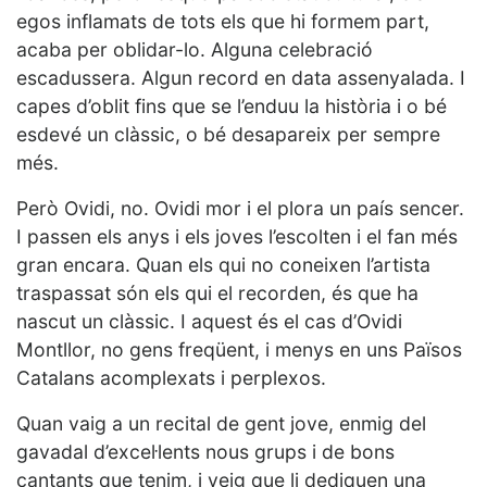
egos inflamats de tots els que hi formem part,
acaba per oblidar-lo. Alguna celebració
escadussera. Algun record en data assenyalada. I
capes d’oblit fins que se l’enduu la història i o bé
esdevé un clàssic, o bé desapareix per sempre
més.
Però Ovidi, no. Ovidi mor i el plora un país sencer.
I passen els anys i els joves l’escolten i el fan més
gran encara. Quan els qui no coneixen l’artista
traspassat són els qui el recorden, és que ha
nascut un clàssic. I aquest és el cas d’Ovidi
Montllor, no gens freqüent, i menys en uns Països
Catalans acomplexats i perplexos.
Quan vaig a un recital de gent jove, enmig del
gavadal d’excel·lents nous grups i de bons
cantants que tenim, i veig que li dediquen una