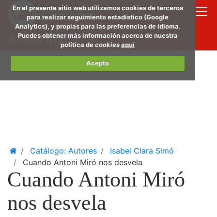
Saltar
En el presente sitio web utilizamos cookies de terceros
al
para realizar seguimiento estadístico (Google
Analytics), y propias para las preferencias de idioma.
conte
Puedes obtener más información acerca de nuestra
Antoni Miró
princi
política de
cookies
aquí
Acepto
Home
Catálogo: Autores
Isabel Clara Simó
Cuando Antoni Miró nos desvela
Cuando Antoni Miró
nos desvela