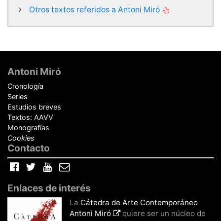
Otros textos referidos a Antoni Miró
Pie
de
Antoni Miró
página
Cronología
Series
Estudios breves
Textos: AAVV
Monografías
Cookies
Contacto
Facebook
Twitter
YouTube
Correo
electrónico
Enlaces de interés
La
Cátedra de Arte Contemporáneo
Antoni Miró
quiere ser un núcleo de