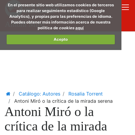
Saltar
En el presente sitio web utilizamos cookies de terceros
al
para realizar seguimiento estadístico (Google
Analytics), y propias para las preferencias de idioma.
conte
Puedes obtener más información acerca de nuestra
Antoni Miró
princi
política de
cookies
aquí
Acepto
Home
Catálogo: Autores
Rosalia Torrent
Antoni Miró o la crítica de la mirada serena
Antoni Miró o la
crítica de la mirada