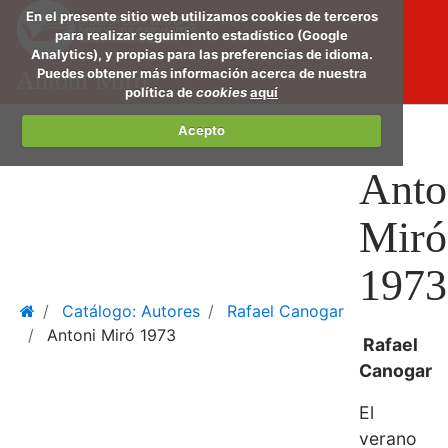
Saltar
En el presente sitio web utilizamos cookies de terceros
al
para realizar seguimiento estadístico (Google
Analytics), y propias para las preferencias de idioma.
conte
Puedes obtener más información acerca de nuestra
Antoni Miró
princi
política de
cookies
aquí
Acepto
Anto
Miró
1973
Home
Catálogo: Autores
Rafael Canogar
Antoni Miró 1973
Rafael
Canogar
El
verano