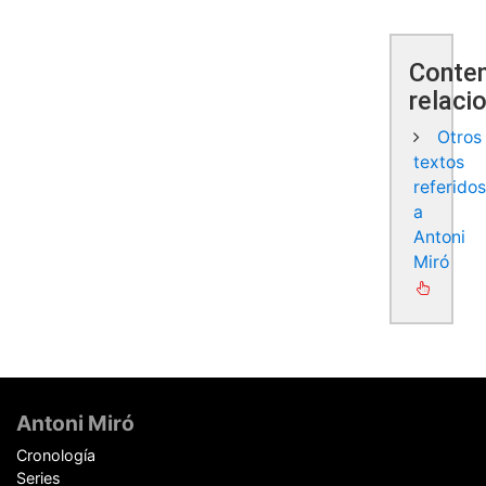
Conte
relaci
Otros
textos
referido
a
Antoni
Miró
Pie
de
Antoni Miró
página
Cronología
Series