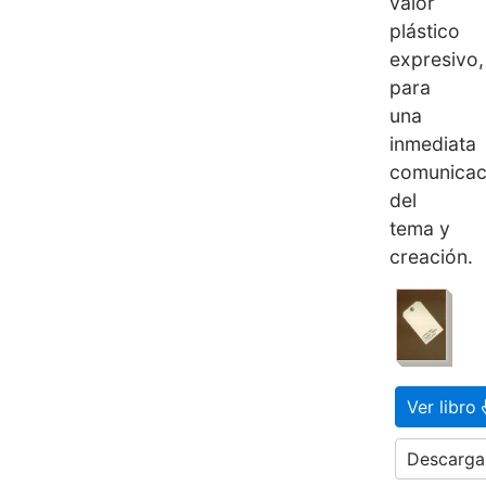
valor
plástico
expresivo,
para
una
inmediata
comunicac
del
tema y
creación.
Ver libro
Descargar