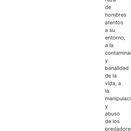
de
hombres
atentos
a su
entorno,
a la
contamina
y
banalidad
de la
vida, a
la
manipulac
y
abuso
de los
predadore