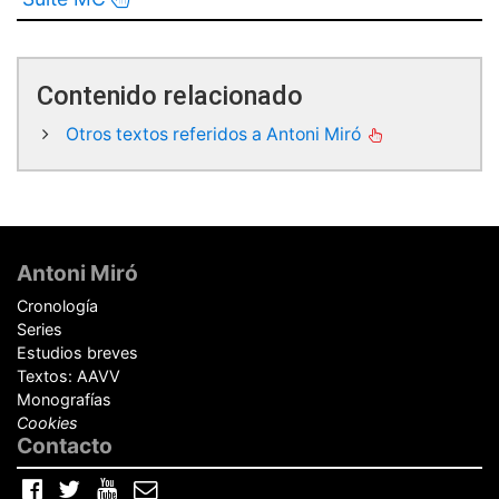
Contenido relacionado
Otros textos referidos a Antoni Miró
Pie
de
Antoni Miró
página
Cronología
Series
Estudios breves
Textos: AAVV
Monografías
Cookies
Contacto
Facebook
Twitter
YouTube
Correo