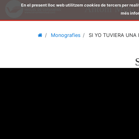
En el present lloc web utilitzem
cookies
de tercers per reali
Antoni Miró
més infor
Salta
Home
Monografies
SI YO TUVIERA UNA
al
contingut
de
la
pàgina
principal