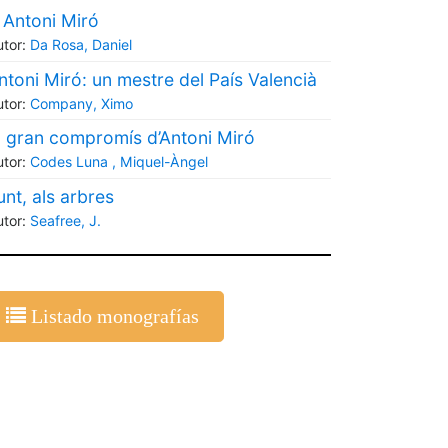
 Antoni Miró
utor:
Da Rosa, Daniel
ntoni Miró: un mestre del País Valencià
utor:
Company, Ximo
l gran compromís d’Antoni Miró
utor:
Codes Luna , Miquel-Àngel
unt, als arbres
utor:
Seafree, J.
Listado monografías