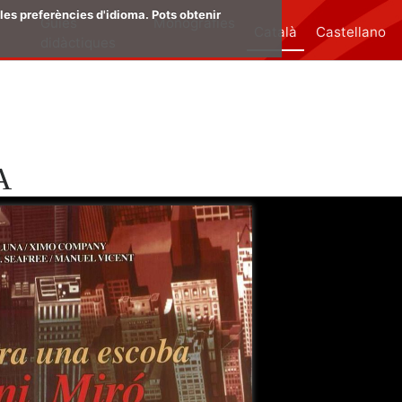
les preferències d'idioma. Pots obtenir
Guies
Monografies
Català
Castellano
didàctiques
A