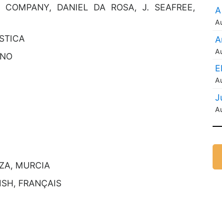
COMPANY, DANIEL DA ROSA, J. SEAFREE,
A
A
STICA
A
A
ANO
E
A
J
A
EZA, MURCIA
ISH, FRANÇAIS