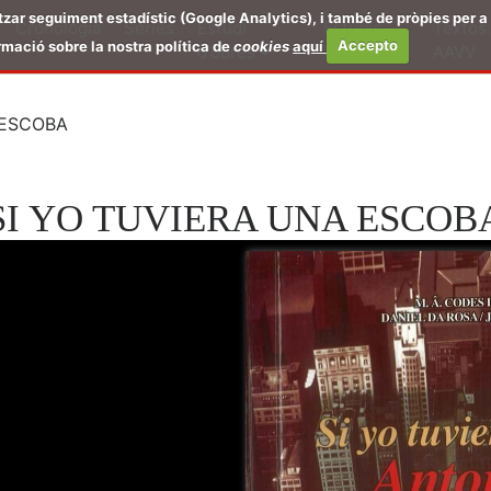
tzar seguiment estadístic (Google Analytics), i també de pròpies per a 
Cronologia
Sèries
Estudi
Estudis
Textos:
mació sobre la nostra política de
cookies
aquí
Accepto
d'obres
breus
AAVV
 ESCOBA
SI YO TUVIERA UNA ESCOB