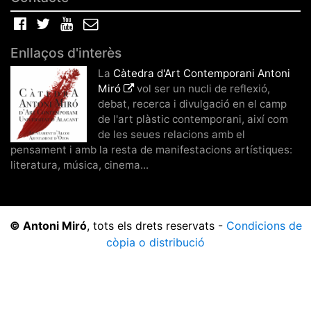
Facebook
Twitter
YouTube
Correu
electrònic
Enllaços d'interès
La
Càtedra d'Art Contemporani Antoni
Miró
vol ser un nucli de reflexió,
debat, recerca i divulgació en el camp
de l'art plàstic contemporani, així com
de les seues relacions amb el
pensament i amb la resta de manifestacions artístiques:
literatura, música, cinema...
© Antoni Miró
, tots els drets reservats -
Condicions de
còpia o distribució