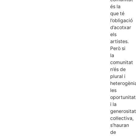
és la
que té
l’obligació
d’acotxar
els
artistes.
Però si
la
comunitat
n’és de
plural i
heterogèni
les
oportunitat
i la
generositat
col·lectiva,
s’hauran
de