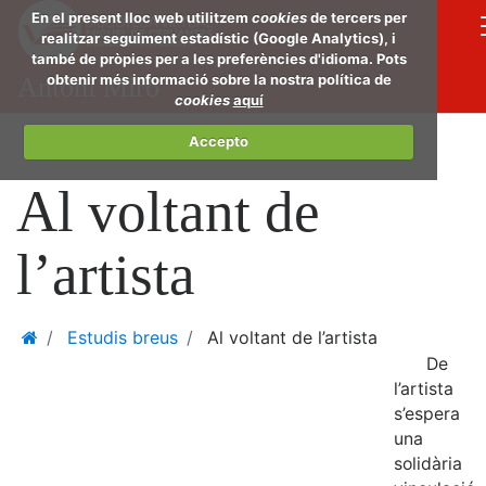
Salta
En el present lloc web utilitzem
cookies
de tercers per
al
realitzar seguiment estadístic (Google Analytics), i
també de pròpies per a les preferències d'idioma. Pots
conti
obtenir més informació sobre la nostra política de
Antoni Miró
de
cookies
aquí
la
pàgin
Accepto
princi
Al voltant de
l’artista
Home
Estudis breus
Al voltant de l’artista
De
l’artista
s’espera
una
solidària