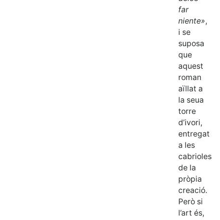
far
niente»
,
i se
suposa
que
aquest
roman
aïllat a
la seua
torre
d’ivori,
entregat
a les
cabrioles
de la
pròpia
creació.
Però si
l’art és,