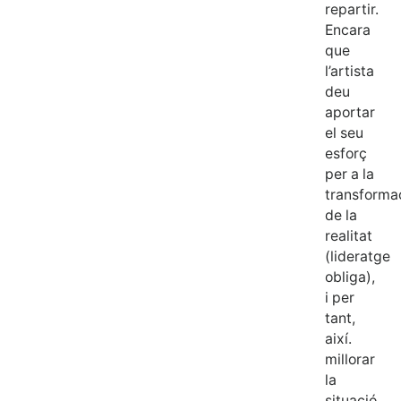
repartir.
Encara
que
l’artista
deu
aportar
el seu
esforç
per a la
transforma
de la
realitat
(lideratge
obliga),
i per
tant,
així.
millorar
la
situació