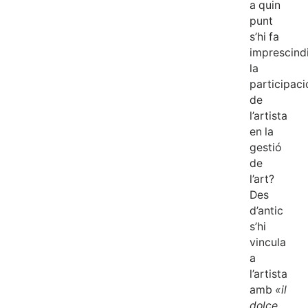
a quin
punt
s’hi fa
imprescind
la
participaci
de
l’artista
en la
gestió
de
l’art?
Des
d’antic
s’hi
vincula
a
l’artista
amb
«il
dolce