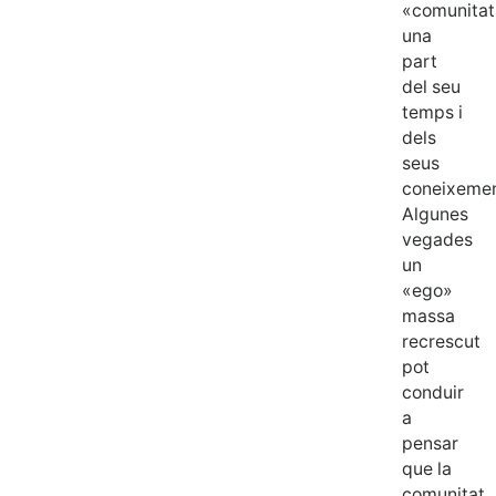
«comunitat
una
part
del seu
temps i
dels
seus
coneixemen
Algunes
vegades
un
«ego»
massa
recrescut
pot
conduir
a
pensar
que la
comunitat