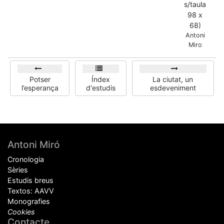
s/taula
98 x
68)
Antoni
Miro
Potser
Índex
La ciutat, un
l’esperança
d'estudis
esdeveniment
Peu
Antoni Miró
de
Cronologia
pàgina
Sèries
Estudis breus
Textos: AAVV
Monografies
Cookies
Contacte