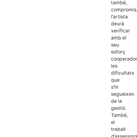
també,
compromís
l’artista
deurà
verificar
amb el
seu
esforç
cooperado
les
dificultats
que
s’hi
segueixen
de la
gestió.
També,
el
treball
d’assessor