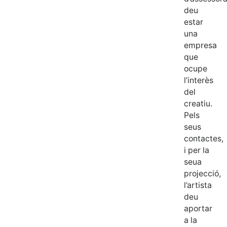
deu
estar
una
empresa
que
ocupe
l’interès
del
creatiu.
Pels
seus
contactes,
i per la
seua
projecció,
l’artista
deu
aportar
a la