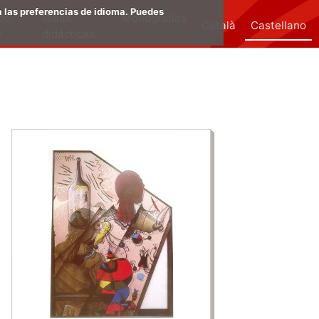
a las preferencias de idioma. Puedes
os:
Guias
Monografías
Català
Castellano
V
didácticas