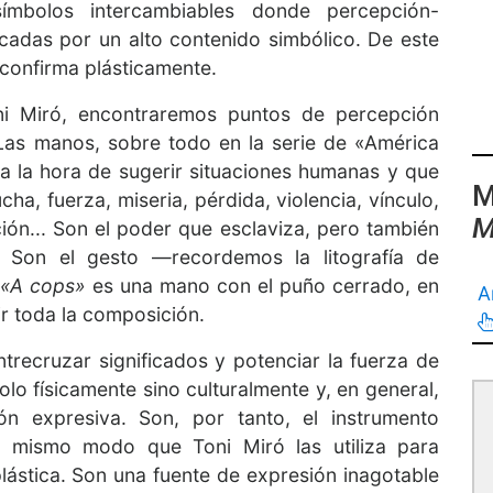
ímbolos intercambiables donde percepción-
adas por un alto contenido simbólico. De este
confirma plásticamente.
ni Miró, encontraremos puntos de percepción
 Las manos, sobre todo en la serie de «América
a la hora de sugerir situaciones humanas y que
M
ha, fuerza, miseria, pérdida, violencia, vínculo,
M
ón... Son el poder que esclaviza, pero también
. Son el gesto —recordemos la litografía de
«A cops»
es una mano con el puño cerrado, en
A
ir toda la composición.
ecruzar significados y potenciar la fuerza de
lo físicamente sino culturalmente y, en general,
ón expresiva. Son, por tanto, el instrumento
el mismo modo que Toni Miró las utiliza para
plástica. Son una fuente de expresión inagotable