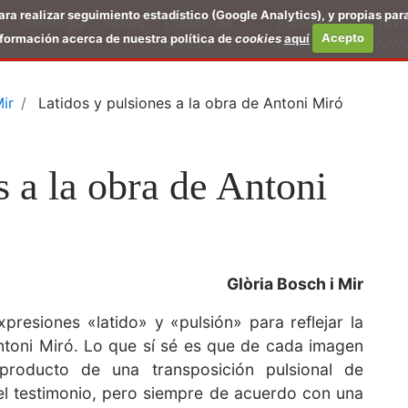
para realizar seguimiento estadístico (Google Analytics), y propias par
Cronología
Series
Estudio de
Estudios
Text
formación acerca de nuestra política de
cookies
aquí
Acepto
obras
breves
AAV
ir
Latidos y pulsiones a la obra de Antoni Miró
s a la obra de Antoni
Glòria Bosch i Mir
presiones «latido» y «pulsión» para reflejar la
ntoni Miró. Lo que sí sé es que de cada imagen
 producto de una transposición pulsional de
el testimonio, pero siempre de acuerdo con una