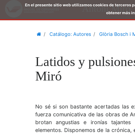
En el presente sitio web utilizamos cookies de terceros 
Antoni Miró
obtener más in
Saltar
Home
Catálogo: Autores
Glòria Bosch i M
al
contenido
principal
Latidos y pulsione
Miró
No sé si son bastante acertadas las ex
fuerza comunicativa de las obras de A
brotan angustias e ironías tajantes
elementos. Disponemos de la crónica, 