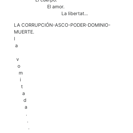
El amor.
La libertat...
LA CORRUPCIÓN-ASCO-PODER-DOMINIO-
MUERTE.
l
a
v
o
m
i
t
a
d
a
.
.
.