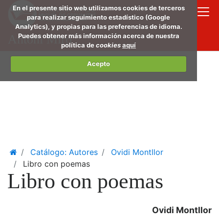
Saltar
En el presente sitio web utilizamos cookies de terceros
al
para realizar seguimiento estadístico (Google
Analytics), y propias para las preferencias de idioma.
conte
Puedes obtener más información acerca de nuestra
Antoni Miró
princi
política de
cookies
aquí
Acepto
Home
Catálogo: Autores
Ovidi Montllor
Libro con poemas
Libro con poemas
Ovidi Montllor