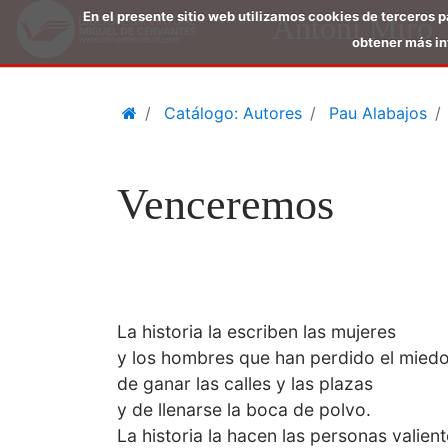
En el presente sitio web utilizamos cookies de terceros 
Antoni Miró
obtener más in
Saltar
Home
Catálogo: Autores
Pau Alabajos
al
contenido
principal
Venceremos
La historia la escriben las mujeres
y los hombres que han perdido el mied
de ganar las calles y las plazas
y de llenarse la boca de polvo.
La historia la hacen las personas valien