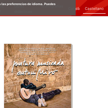
a las preferencias de idioma. Puedes
os:
Guias
Monografías
Català
Castellano
V
didácticas