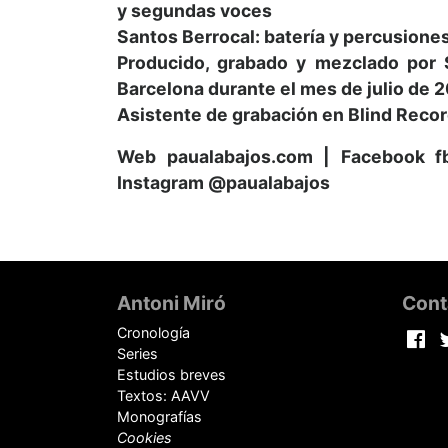
y segundas voces
Santos Berrocal: batería y percusione
Producido, grabado y mezclado por 
Barcelona durante el mes de julio de 
Asistente de grabación en Blind Reco
Web paualabajos.com | Facebook fb
Instagram @paualabajos
Pie
de
Antoni Miró
Cont
página
Cronología
Fa
Series
Estudios breves
Textos: AAVV
Monografías
Cookies