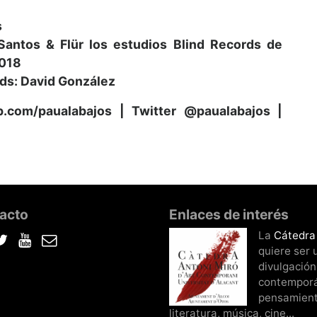
s
Santos & Flür los estudios Blind Records de
2018
rds: David González
.com/paualabajos | Twitter @paualabajos |
acto
Enlaces de interés
La
Cátedra
cebook
Twitter
YouTube
Correo
quiere ser 
electrónico
divulgación
contemporá
pensamiento
literatura, música, cine...