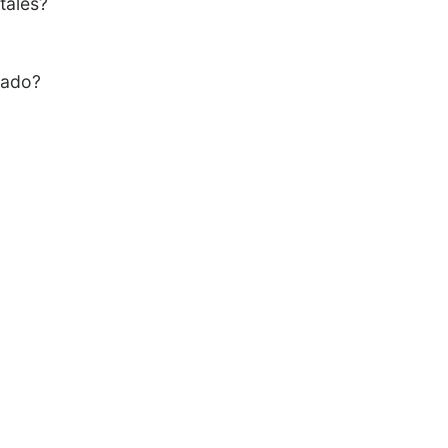
tales?
cado?