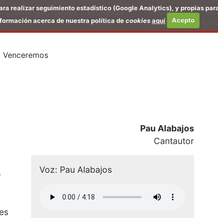
para realizar seguimiento estadístico (Google Analytics), y propias par
Cronología
Series
Estudio de
Estudios
Text
formación acerca de nuestra política de
cookies
aquí
Acepto
obras
breves
AAV
Venceremos
Pau Alabajos
Cantautor
Voz: Pau Alabajos
o
tes