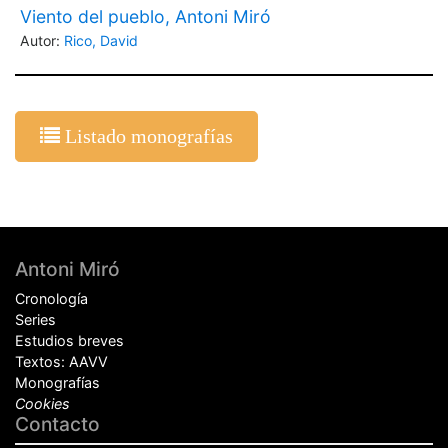
Viento del pueblo, Antoni Miró
Autor:
Rico, David
Listado monografías
Pie
Antoni Miró
de
Cronología
página
Series
Estudios breves
Textos: AAVV
Monografías
Cookies
Contacto