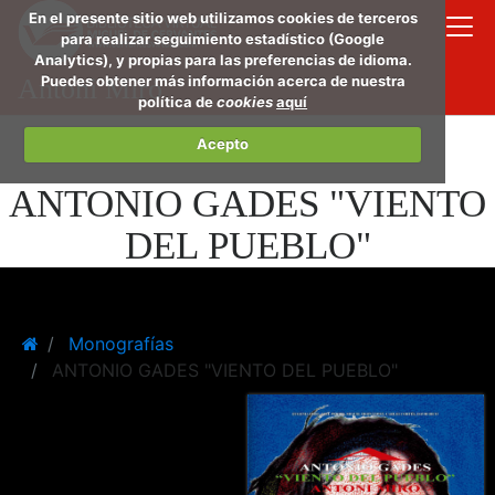
Saltar
En el presente sitio web utilizamos cookies de terceros
al
para realizar seguimiento estadístico (Google
Analytics), y propias para las preferencias de idioma.
conte
Puedes obtener más información acerca de nuestra
Antoni Miró
princi
política de
cookies
aquí
Acepto
ANTONIO GADES "VIENTO
DEL PUEBLO"
Home
Monografías
ANTONIO GADES "VIENTO DEL PUEBLO"