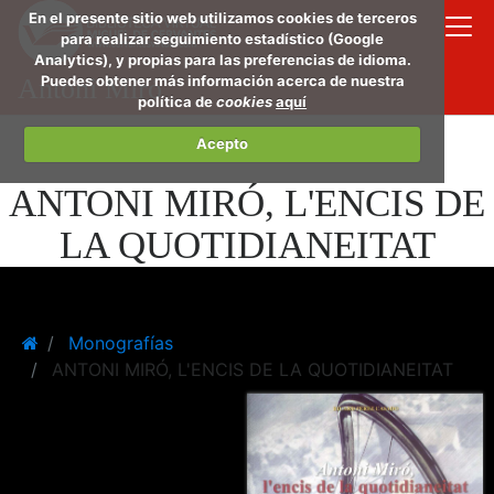
Saltar
En el presente sitio web utilizamos cookies de terceros
al
para realizar seguimiento estadístico (Google
Analytics), y propias para las preferencias de idioma.
conte
Puedes obtener más información acerca de nuestra
Antoni Miró
princi
política de
cookies
aquí
Acepto
ANTONI MIRÓ, L'ENCIS DE
LA QUOTIDIANEITAT
Home
Monografías
ANTONI MIRÓ, L'ENCIS DE LA QUOTIDIANEITAT