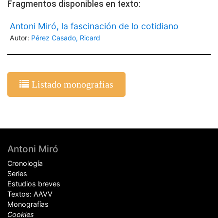
Fragmentos disponibles en texto:
Antoni Miró, la fascinación de lo cotidiano
Autor:
Pérez Casado, Ricard
Listado monografías
Pie
Antoni Miró
de
Cronología
página
Series
Estudios breves
Textos: AAVV
Monografías
Cookies