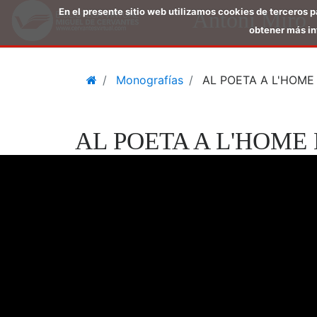
En el presente sitio web utilizamos cookies de terceros 
Antoni Miró
obtener más in
Saltar
Home
Monografías
AL POETA A L'HOME
al
contenido
principal
AL POETA A L'HOME