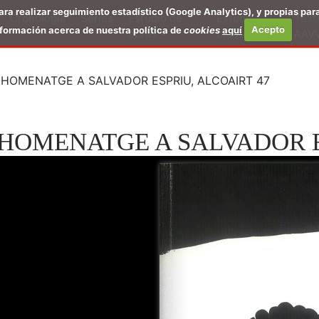
para realizar seguimiento estadístico (Google Analytics), y propias par
Cronología
Series
Estudio de
Estudios
Text
formación acerca de nuestra política de
cookies
aquí
Acepto
obras
breves
AAV
 HOMENATGE A SALVADOR ESPRIU, ALCOAIRT 47
 HOMENATGE A SALVADOR E