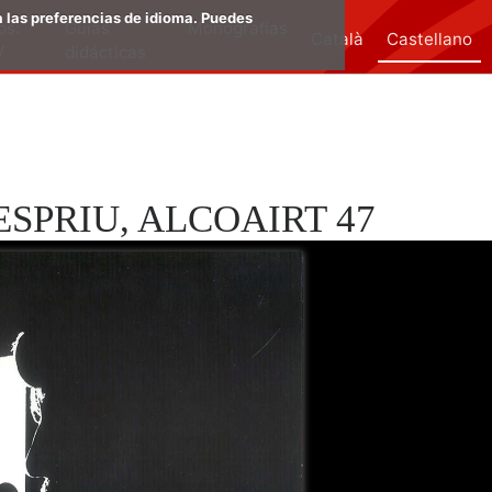
a las preferencias de idioma. Puedes
os:
Guias
Monografías
Català
Castellano
V
didácticas
SPRIU, ALCOAIRT 47