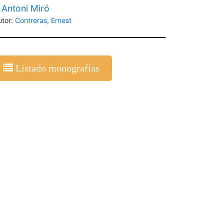
 Antoni Miró
utor:
Contreras, Ernest
Listado monografías